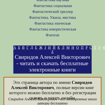
Фантастика социальная
Фантастический триллер
Фантастика. Ужасы, мистика
Фантастика эпическая
Фантастика юмористическая
Фэнтези
А
Б
В
Г
Д
Е
Ж
З
И
Й
К
Л
М
Н
О
П
Р
С
Т
У
Z
Свиридов Алексей Викторович
- читать и скачать бесплатные
электронные книги
Это страница автора по имени
Свиридов
Алексей Викторович
, полные версии книг
которого можно бесплатно и без регистрации
скачать и читать онлайн.
Свиридов Алексей Викторович - все электронные книги
автора бесплатно