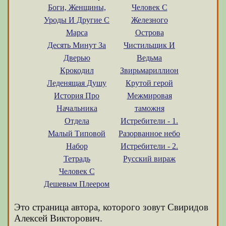
Боги, Женщины,
Человек С
Уроды И Другие С
Железного
Марса
Острова
Десять Минут За
Чистильщик И
Дверью
Ведьма
Крокодил
Звирьмариллион
Леденящая Душу
Крутой герой
История Про
Межмировая
Начальника
таможня
Отдела
Истребители - 1.
Малый Типовой
Разорванное небо
Набор
Истребители - 2.
Тетрадь
Русский вираж
Человек С
Дешевым Плеером
Это страница автора, которого зовут Свиридов
Алексей Викторович.