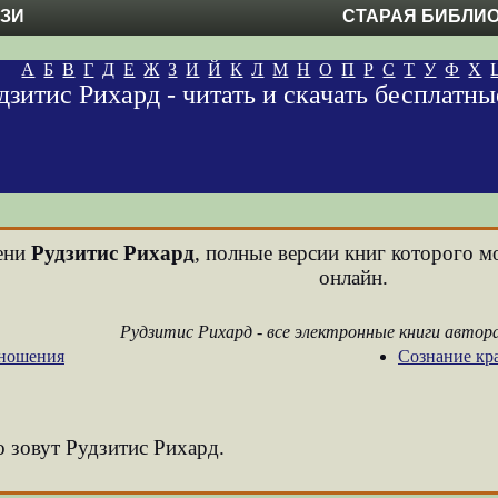
ЕЗИ
СТАРАЯ БИБЛИ
А
Б
В
Г
Д
Е
Ж
З
И
Й
К
Л
М
Н
О
П
Р
С
Т
У
Ф
Х
дзитис Рихард - читать и скачать бесплатн
мени
Рудзитис Рихард
, полные версии книг которого м
онлайн.
Рудзитис Рихард - все электронные книги автор
тношения
Сознание кр
о зовут Рудзитис Рихард.