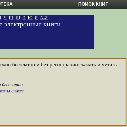
ОТЕКА
ПОИСК КНИГ
Ц
Ч
Ш
Щ
Э
Ю
Я
A-Z
ые электронные книги
ожно бесплатно и без регистрации скачать и читать
а бесплатно
асоты спасет