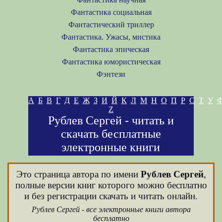
Фантастика социальная
Фантастический триллер
Фантастика. Ужасы, мистика
Фантастика эпическая
Фантастика юмористическая
Фэнтези
А
Б
В
Г
Д
Е
Ж
З
И
Й
К
Л
М
Н
О
П
Р
С
Т
У
Z
Рублев Сергей - читать и
скачать бесплатные
электронные книги
Это страница автора по имени
Рублев Сергей
,
полные версии книг которого можно бесплатно
и без регистрации скачать и читать онлайн.
Рублев Сергей - все электронные книги автора
бесплатно