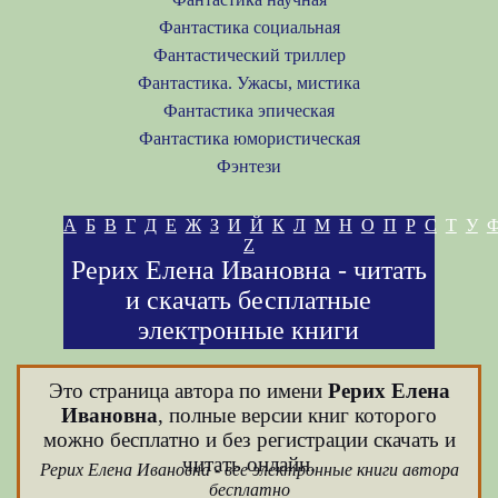
Фантастика социальная
Фантастический триллер
Фантастика. Ужасы, мистика
Фантастика эпическая
Фантастика юмористическая
Фэнтези
А
Б
В
Г
Д
Е
Ж
З
И
Й
К
Л
М
Н
О
П
Р
С
Т
У
Z
Рерих Елена Ивановна - читать
и скачать бесплатные
электронные книги
Это страница автора по имени
Рерих Елена
Ивановна
, полные версии книг которого
можно бесплатно и без регистрации скачать и
читать онлайн.
Рерих Елена Ивановна - все электронные книги автора
бесплатно