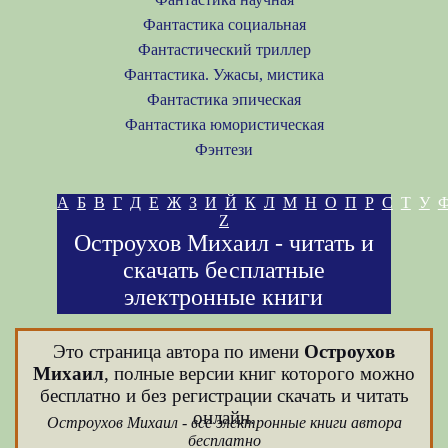
Фантастика социальная
Фантастический триллер
Фантастика. Ужасы, мистика
Фантастика эпическая
Фантастика юмористическая
Фэнтези
А
Б
В
Г
Д
Е
Ж
З
И
Й
К
Л
М
Н
О
П
Р
С
Т
У
Z
Остроухов Михаил - читать и
скачать бесплатные
электронные книги
Это страница автора по имени
Остроухов
Михаил
, полные версии книг которого можно
бесплатно и без регистрации скачать и читать
онлайн.
Остроухов Михаил - все электронные книги автора
бесплатно