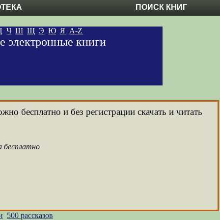
ОТЕКА
ПОИСК КНИГ
Ц
Ч
Ш
Щ
Э
Ю
Я
A-Z
ые электронные книги
ожно бесплатно и без регистрации скачать и читать
а бесплатно
и
500 рассказов