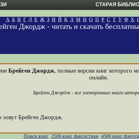
ЕЗИ
СТАРАЯ БИБЛИ
А
Б
В
Г
Д
Е
Ж
З
И
Й
К
Л
М
Н
О
П
Р
С
Т
У
Ф
Х
ейген Джордж - читать и скачать бесплатн
мени
Брейген Джордж
, полные версии книг которого м
онлайн.
Брейген Джордж - все электронные книги автор
го зовут Брейген Джордж.
Поиск книг
2500 книг фантастики
4500 книг фэнтез