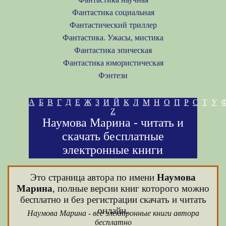
Фантастика социальная
Фантастический триллер
Фантастика. Ужасы, мистика
Фантастика эпическая
Фантастика юмористическая
Фэнтези
А
Б
В
Г
Д
Е
Ж
З
И
Й
К
Л
М
Н
О
П
Р
С
Т
У
Z
Наумова Марина - читать и
скачать бесплатные
электронные книги
Это страница автора по имени
Наумова
Марина
, полные версии книг которого можно
бесплатно и без регистрации скачать и читать
онлайн.
Наумова Марина - все электронные книги автора
бесплатно