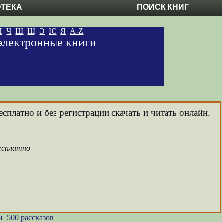
ОТЕКА
ПОИСК КНИГ
Ц
Ч
Ш
Щ
Э
Ю
Я
A-Z
 электронные книги
сплатно и без регистрации скачать и читать онлайн.
бесплатно
и
500 рассказов