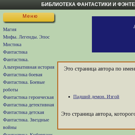
БИБЛИОТЕКА ФАНТАСТИКИ И ФЭНТ
Меню
Магия
Мифы. Легенды. Эпос
Мистика
Фантастика
Фантастика.
Альтернативная история
Это страница автора по име
Фантастика боевая
Фантастика. Боевые
роботы
Падший демон. Изгой
Фантастика героическая
Фантастика детективная
Фантастика детская
Это страница автора, которог
Фантастика. Звездные
войны
Фантастика. Киберпанк