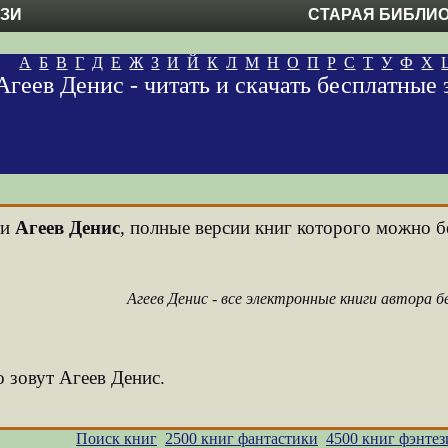
ЕЗИ
СТАРАЯ БИБЛИ
А
Б
В
Г
Д
Е
Ж
З
И
Й
К
Л
М
Н
О
П
Р
С
Т
У
Ф
Х
Агеев Денис - читать и скачать бесплатные
ни
Агеев Денис
, полные версии книг которого можно бе
Агеев Денис - все электронные книги автора 
о зовут Агеев Денис.
Поиск книг
2500 книг фантастики
4500 книг фэнтез