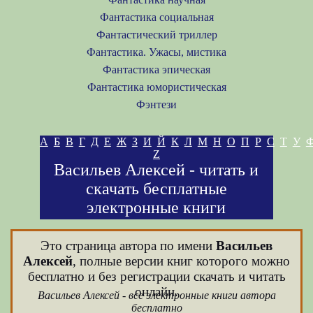
Фантастика социальная
Фантастический триллер
Фантастика. Ужасы, мистика
Фантастика эпическая
Фантастика юмористическая
Фэнтези
А
Б
В
Г
Д
Е
Ж
З
И
Й
К
Л
М
Н
О
П
Р
С
Т
У
Z
Васильев Алексей - читать и
скачать бесплатные
электронные книги
Это страница автора по имени
Васильев
Алексей
, полные версии книг которого можно
бесплатно и без регистрации скачать и читать
онлайн.
Васильев Алексей - все электронные книги автора
бесплатно