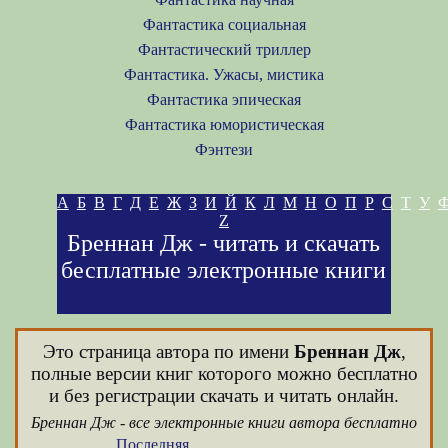
Фантастика социальная
Фантастический триллер
Фантастика. Ужасы, мистика
Фантастика эпическая
Фантастика юмористическая
Фэнтези
А
Б
В
Г
Д
Е
Ж
З
И
Й
К
Л
М
Н
О
П
Р
С
Т
У
Z
Бреннан Дж - читать и скачать
бесплатные электронные книги
Это страница автора по имени
Бреннан Дж
,
полные версии книг которого можно бесплатно
и без регистрации скачать и читать онлайн.
Бреннан Дж - все электронные книги автора бесплатно
Последняя