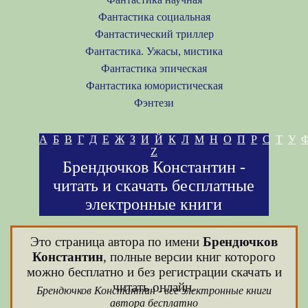
Фантастика социальная
Фантастический триллер
Фантастика. Ужасы, мистика
Фантастика эпическая
Фантастика юмористическая
Фэнтези
А
Б
В
Г
Д
Е
Ж
З
И
Й
К
Л
М
Н
О
П
Р
С
Т
У
Z
Брендючков Константин -
читать и скачать бесплатные
электронные книги
Это страница автора по имени
Брендючков
Константин
, полные версии книг которого
можно бесплатно и без регистрации скачать и
читать онлайн.
Брендючков Константин - все электронные книги
автора бесплатно