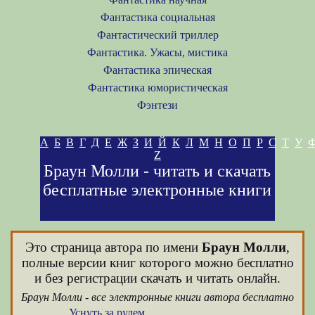
Фантастика социальная
Фантастический триллер
Фантастика. Ужасы, мистика
Фантастика эпическая
Фантастика юмористическая
Фэнтези
А
Б
В
Г
Д
Е
Ж
З
И
Й
К
Л
М
Н
О
П
Р
С
Т
У
Z
Браун Молли - читать и скачать
бесплатные электронные книги
Это страница автора по имени
Браун Молли
,
полные версии книг которого можно бесплатно
и без регистрации скачать и читать онлайн.
Браун Молли - все электронные книги автора бесплатно
Уснуть за рулем