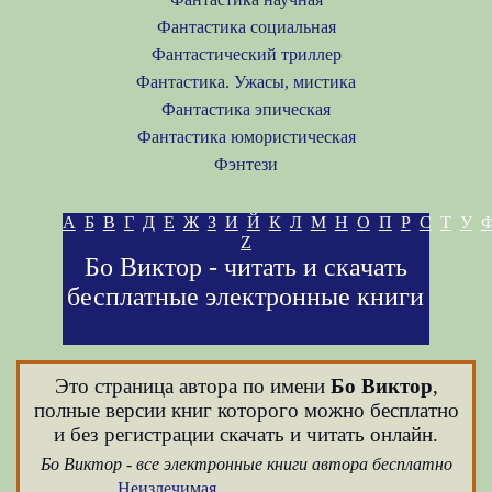
Фантастика социальная
Фантастический триллер
Фантастика. Ужасы, мистика
Фантастика эпическая
Фантастика юмористическая
Фэнтези
А
Б
В
Г
Д
Е
Ж
З
И
Й
К
Л
М
Н
О
П
Р
С
Т
У
Z
Бо Виктор - читать и скачать
бесплатные электронные книги
Это страница автора по имени
Бо Виктор
,
полные версии книг которого можно бесплатно
и без регистрации скачать и читать онлайн.
Бо Виктор - все электронные книги автора бесплатно
Неизлечимая