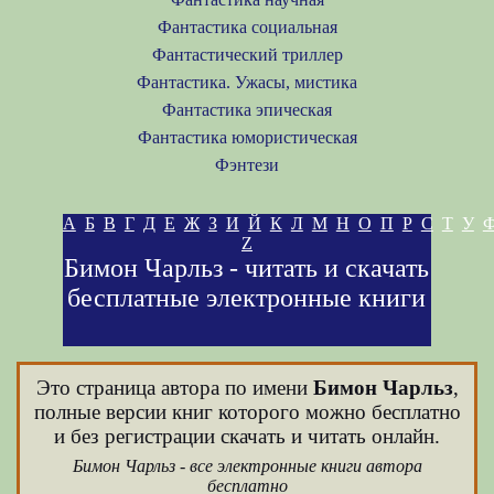
Фантастика социальная
Фантастический триллер
Фантастика. Ужасы, мистика
Фантастика эпическая
Фантастика юмористическая
Фэнтези
А
Б
В
Г
Д
Е
Ж
З
И
Й
К
Л
М
Н
О
П
Р
С
Т
У
Z
Бимон Чарльз - читать и скачать
бесплатные электронные книги
Это страница автора по имени
Бимон Чарльз
,
полные версии книг которого можно бесплатно
и без регистрации скачать и читать онлайн.
Бимон Чарльз - все электронные книги автора
бесплатно