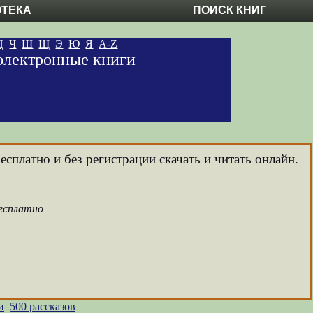
ОТЕКА
ПОИСК КНИГ
Ц
Ч
Ш
Щ
Э
Ю
Я
A-Z
 электронные книги
сплатно и без регистрации скачать и читать онлайн.
бесплатно
и
500 рассказов