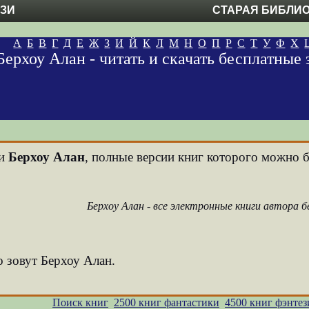
ЕЗИ
СТАРАЯ БИБЛИ
А
Б
В
Г
Д
Е
Ж
З
И
Й
К
Л
М
Н
О
П
Р
С
Т
У
Ф
Х
Берхоу Алан - читать и скачать бесплатные
ни
Берхоу Алан
, полные версии книг которого можно бе
Берхоу Алан - все электронные книги автора 
о зовут Берхоу Алан.
Поиск книг
2500 книг фантастики
4500 книг фэнтез