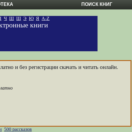
ОТЕКА
ПОИСК КНИГ
Ц
Ч
Ш
Щ
Э
Ю
Я
A-Z
лектронные книги
атно и без регистрации скачать и читать онлайн.
платно
и
500 рассказов