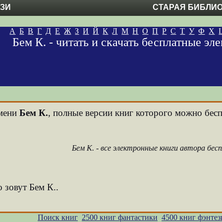
ЕЗИ
СТАРАЯ БИБЛИ
А
Б
В
Г
Д
Е
Ж
З
И
Й
К
Л
М
Н
О
П
Р
С
Т
У
Ф
Х
Бем К. - читать и скачать бесплатные э
имени
Бем К.
, полные версии книг которого можно беспл
Бем К. - все электронные книги автора бес
 зовут Бем К..
Поиск книг
2500 книг фантастики
4500 книг фэнтез