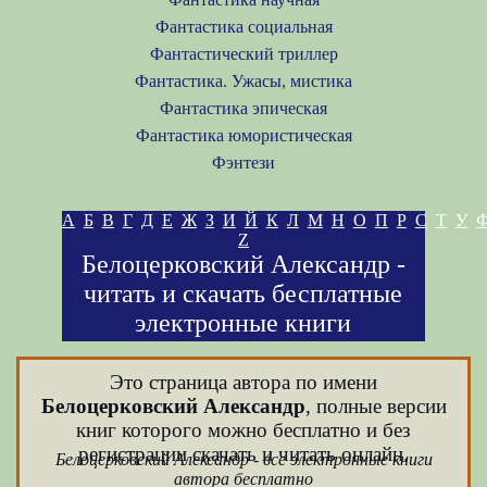
Фантастика социальная
Фантастический триллер
Фантастика. Ужасы, мистика
Фантастика эпическая
Фантастика юмористическая
Фэнтези
А
Б
В
Г
Д
Е
Ж
З
И
Й
К
Л
М
Н
О
П
Р
С
Т
У
Z
Белоцерковский Александр -
читать и скачать бесплатные
электронные книги
Это страница автора по имени
Белоцерковский Александр
, полные версии
книг которого можно бесплатно и без
регистрации скачать и читать онлайн.
Белоцерковский Александр - все электронные книги
автора бесплатно