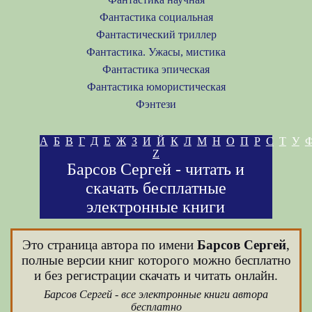
Фантастика социальная
Фантастический триллер
Фантастика. Ужасы, мистика
Фантастика эпическая
Фантастика юмористическая
Фэнтези
А
Б
В
Г
Д
Е
Ж
З
И
Й
К
Л
М
Н
О
П
Р
С
Т
У
Z
Барсов Сергей - читать и
скачать бесплатные
электронные книги
Это страница автора по имени
Барсов Сергей
,
полные версии книг которого можно бесплатно
и без регистрации скачать и читать онлайн.
Барсов Сергей - все электронные книги автора
бесплатно