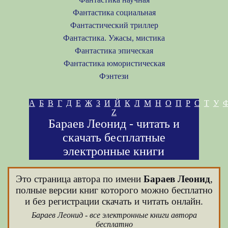
Фантастика социальная
Фантастический триллер
Фантастика. Ужасы, мистика
Фантастика эпическая
Фантастика юмористическая
Фэнтези
А
Б
В
Г
Д
Е
Ж
З
И
Й
К
Л
М
Н
О
П
Р
С
Т
У
Z
Бараев Леонид - читать и
скачать бесплатные
электронные книги
Это страница автора по имени
Бараев Леонид
,
полные версии книг которого можно бесплатно
и без регистрации скачать и читать онлайн.
Бараев Леонид - все электронные книги автора
бесплатно