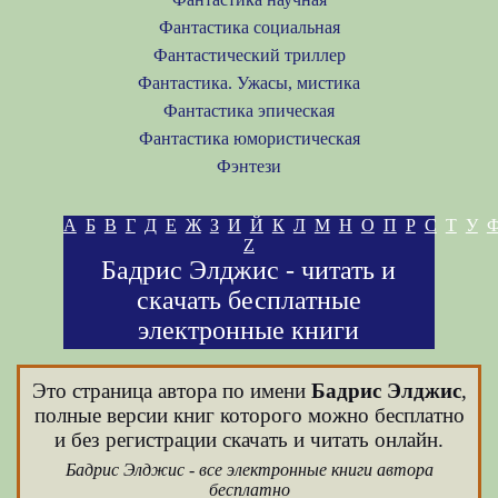
Фантастика социальная
Фантастический триллер
Фантастика. Ужасы, мистика
Фантастика эпическая
Фантастика юмористическая
Фэнтези
А
Б
В
Г
Д
Е
Ж
З
И
Й
К
Л
М
Н
О
П
Р
С
Т
У
Z
Бадрис Элджис - читать и
скачать бесплатные
электронные книги
Это страница автора по имени
Бадрис Элджис
,
полные версии книг которого можно бесплатно
и без регистрации скачать и читать онлайн.
Бадрис Элджис - все электронные книги автора
бесплатно