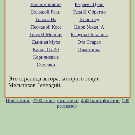
Воспоминание
Рефлекс Цели
Большой Реки
Туда И Обратно
Голоса На
Хвостоед
Песчаной Косе
Цирк Уехал, А
Гром И Молния
Клоуны Остались
Дынная Муха
Эта Старая
Канал Сх-20
Пластинка
Коричневые
Сумерки
Это страница автора, которого зовут
Мельников Геннадий.
Поиск книг
2500 книг фантастики
4500 книг фэнтези
500
рассказов