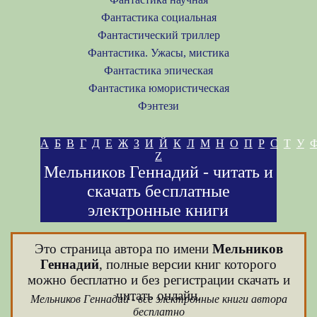
Фантастика социальная
Фантастический триллер
Фантастика. Ужасы, мистика
Фантастика эпическая
Фантастика юмористическая
Фэнтези
А
Б
В
Г
Д
Е
Ж
З
И
Й
К
Л
М
Н
О
П
Р
С
Т
У
Z
Мельников Геннадий - читать и
скачать бесплатные
электронные книги
Это страница автора по имени
Мельников
Геннадий
, полные версии книг которого
можно бесплатно и без регистрации скачать и
читать онлайн.
Мельников Геннадий - все электронные книги автора
бесплатно