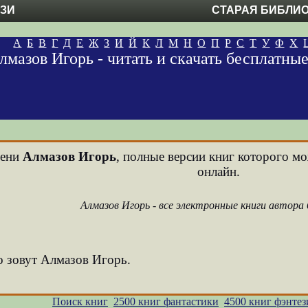
ЕЗИ
СТАРАЯ БИБЛИ
А
Б
В
Г
Д
Е
Ж
З
И
Й
К
Л
М
Н
О
П
Р
С
Т
У
Ф
Х
лмазов Игорь - читать и скачать бесплатны
мени
Алмазов Игорь
, полные версии книг которого мо
онлайн.
Алмазов Игорь - все электронные книги автора
о зовут Алмазов Игорь.
Поиск книг
2500 книг фантастики
4500 книг фэнтез