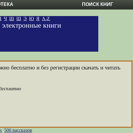
ОТЕКА
ПОИСК КНИГ
Ц
Ч
Ш
Щ
Э
Ю
Я
A-Z
е электронные книги
жно бесплатно и без регистрации скачать и читать
 бесплатно
и
500 рассказов