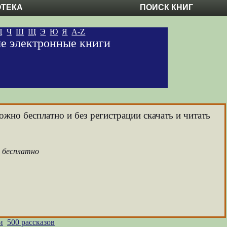
ОТЕКА
ПОИСК КНИГ
Ц
Ч
Ш
Щ
Э
Ю
Я
A-Z
ые электронные книги
ожно бесплатно и без регистрации скачать и читать
а бесплатно
и
500 рассказов