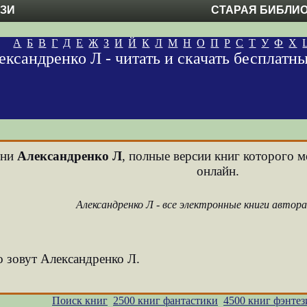
ЕЗИ
СТАРАЯ БИБЛИ
А
Б
В
Г
Д
Е
Ж
З
И
Й
К
Л
М
Н
О
П
Р
С
Т
У
Ф
Х
ександренко Л - читать и скачать бесплатн
ени
Александренко Л
, полные версии книг которого м
онлайн.
Александренко Л - все электронные книги автор
о зовут Александренко Л.
Поиск книг
2500 книг фантастики
4500 книг фэнтез