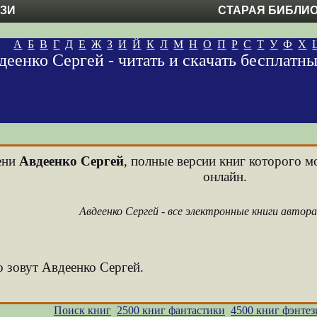
ЕЗИ
СТАРАЯ БИБЛИ
А
Б
В
Г
Д
Е
Ж
З
И
Й
К
Л
М
Н
О
П
Р
С
Т
У
Ф
Х
деенко Сергей - читать и скачать бесплатн
мени
Авдеенко Сергей
, полные версии книг которого м
онлайн.
Авдеенко Сергей - все электронные книги автор
о зовут Авдеенко Сергей.
Поиск книг
2500 книг фантастики
4500 книг фэнтез