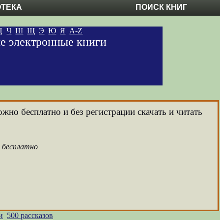
ОТЕКА
ПОИСК КНИГ
Ц
Ч
Ш
Щ
Э
Ю
Я
A-Z
ые электронные книги
ожно бесплатно и без регистрации скачать и читать
а бесплатно
и
500 рассказов