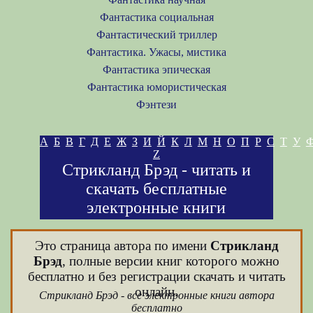
Фантастика социальная
Фантастический триллер
Фантастика. Ужасы, мистика
Фантастика эпическая
Фантастика юмористическая
Фэнтези
А
Б
В
Г
Д
Е
Ж
З
И
Й
К
Л
М
Н
О
П
Р
С
Т
У
Z
Стрикланд Брэд - читать и
скачать бесплатные
электронные книги
Это страница автора по имени
Стрикланд
Брэд
, полные версии книг которого можно
бесплатно и без регистрации скачать и читать
онлайн.
Стрикланд Брэд - все электронные книги автора
бесплатно