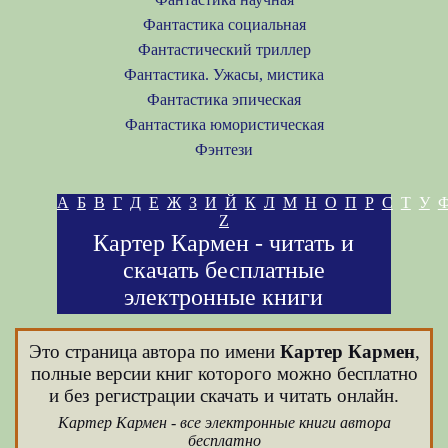
Фантастика социальная
Фантастический триллер
Фантастика. Ужасы, мистика
Фантастика эпическая
Фантастика юмористическая
Фэнтези
А
Б
В
Г
Д
Е
Ж
З
И
Й
К
Л
М
Н
О
П
Р
С
Т
У
Z
Картер Кармен - читать и
скачать бесплатные
электронные книги
Это страница автора по имени
Картер Кармен
,
полные версии книг которого можно бесплатно
и без регистрации скачать и читать онлайн.
Картер Кармен - все электронные книги автора
бесплатно