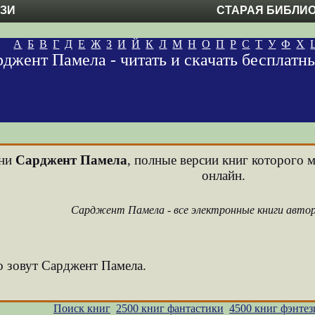
ЕЗИ
СТАРАЯ БИБЛИ
А
Б
В
Г
Д
Е
Ж
З
И
Й
К
Л
М
Н
О
П
Р
С
Т
У
Ф
Х
джент Памела - читать и скачать бесплатн
ени
Сарджент Памела
, полные версии книг которого м
онлайн.
Сарджент Памела - все электронные книги авто
о зовут Сарджент Памела.
Поиск книг
2500 книг фантастики
4500 книг фэнтез