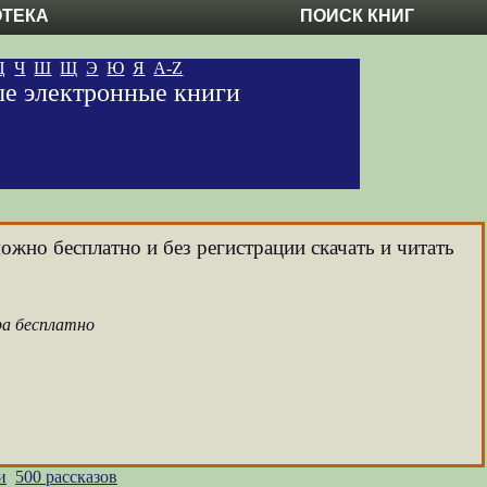
ОТЕКА
ПОИСК КНИГ
Ц
Ч
Ш
Щ
Э
Ю
Я
A-Z
ые электронные книги
ожно бесплатно и без регистрации скачать и читать
ра бесплатно
и
500 рассказов