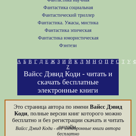
Фантастика социальная
Фантастический триллер
Фантастика. Ужасы, мистика
Фантастика эпическая
Фантастика юмористическая
Фэнтези
А
Б
В
Г
Д
Е
Ж
З
И
Й
К
Л
М
Н
О
П
Р
С
Т
У
Z
Вайсс Дэвид Коди - читать и
скачать бесплатные
электронные книги
Это страница автора по имени
Вайсс Дэвид
Коди
, полные версии книг которого можно
бесплатно и без регистрации скачать и читать
онлайн.
Вайсс Дэвид Коди - все электронные книги автора
бесплатно