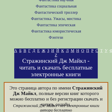
Фантастика социальная
Фантастический триллер
Фантастика. Ужасы, мистика
Фантастика эпическая
Фантастика юмористическая
Фэнтези
А
Б
В
Г
Д
Е
Ж
З
И
Й
К
Л
М
Н
О
П
Р
С
Т
У
Z
Стражинский Дж Майкл -
читать и скачать бесплатные
электронные книги
Это страница автора по имени
Стражинский
Дж Майкл
, полные версии книг которого
можно бесплатно и без регистрации скачать и
читать онлайн.
Стражинский Дж Майкл - все электронные книги
автора бесплатно