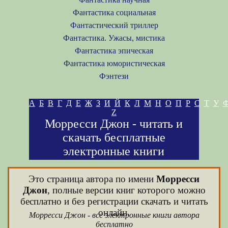
Фантастика социальная
Фантастический триллер
Фантастика. Ужасы, мистика
Фантастика эпическая
Фантастика юмористическая
Фэнтези
А
Б
В
Г
Д
Е
Ж
З
И
Й
К
Л
М
Н
О
П
Р
С
Т
У
Z
Морресси Джон - читать и
скачать бесплатные
электронные книги
Это страница автора по имени
Морресси
Джон
, полные версии книг которого можно
бесплатно и без регистрации скачать и читать
онлайн.
Морресси Джон - все электронные книги автора
бесплатно