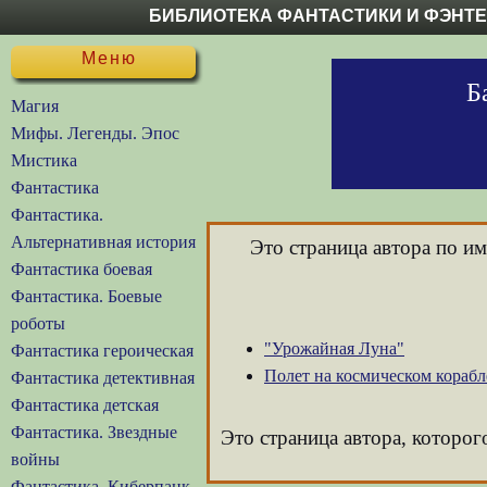
БИБЛИОТЕКА ФАНТАСТИКИ И ФЭНТ
Меню
Б
Магия
Мифы. Легенды. Эпос
Мистика
Фантастика
Фантастика.
Альтернативная история
Это страница автора по и
Фантастика боевая
Фантастика. Боевые
роботы
"Урожайная Луна"
Фантастика героическая
Полет на космическом корабл
Фантастика детективная
Фантастика детская
Фантастика. Звездные
Это страница автора, которог
войны
Фантастика. Киберпанк