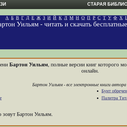
ЕЗИ
СТАРАЯ БИБЛИ
А
Б
В
Г
Д
Е
Ж
З
И
Й
К
Л
М
Н
О
П
Р
С
Т
У
Ф
Х
артон Уильям - читать и скачать бесплатны
мени
Бартон Уильям
, полные версии книг которого мо
онлайн.
Бартон Уильям - все электронные книги автора
Бунт обрече
е
Палитра Тит
о зовут Бартон Уильям.