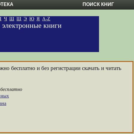
ОТЕКА
ПОИСК КНИГ
Ц
Ч
Ш
Щ
Э
Ю
Я
A-Z
е электронные книги
жно бесплатно и без регистрации скачать и читать
 бесплатно
нных
ана