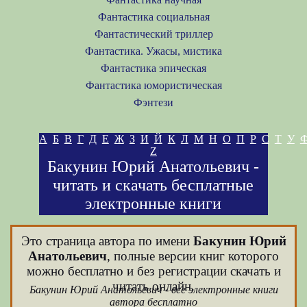
Фантастика социальная
Фантастический триллер
Фантастика. Ужасы, мистика
Фантастика эпическая
Фантастика юмористическая
Фэнтези
А
Б
В
Г
Д
Е
Ж
З
И
Й
К
Л
М
Н
О
П
Р
С
Т
У
Z
Бакунин Юрий Анатольевич -
читать и скачать бесплатные
электронные книги
Это страница автора по имени
Бакунин Юрий
Анатольевич
, полные версии книг которого
можно бесплатно и без регистрации скачать и
читать онлайн.
Бакунин Юрий Анатольевич - все электронные книги
автора бесплатно