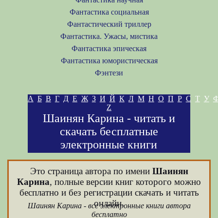
Фантастика социальная
Фантастический триллер
Фантастика. Ужасы, мистика
Фантастика эпическая
Фантастика юмористическая
Фэнтези
А
Б
В
Г
Д
Е
Ж
З
И
Й
К
Л
М
Н
О
П
Р
С
Т
У
Z
Шаинян Карина - читать и
скачать бесплатные
электронные книги
Это страница автора по имени
Шаинян
Карина
, полные версии книг которого можно
бесплатно и без регистрации скачать и читать
онлайн.
Шаинян Карина - все электронные книги автора
бесплатно