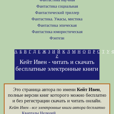
Фантастика социальная
Фантастический триллер
Фантастика. Ужасы, мистика
Фантастика эпическая
Фантастика юмористическая
Фэнтези
А
Б
В
Г
Д
Е
Ж
З
И
Й
К
Л
М
Н
О
П
Р
С
Т
У
Z
Кейт Ивен - читать и скачать
бесплатные электронные книги
Это страница автора по имени
Кейт Ивен
,
полные версии книг которого можно бесплатно
и без регистрации скачать и читать онлайн.
Кейт Ивен - все электронные книги автора бесплатно
Кварталы Нелюдей