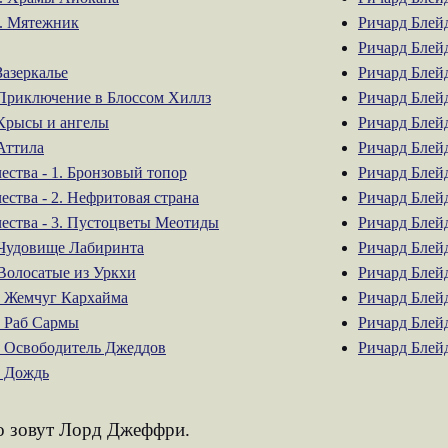
0. Мятежник
Ричард Блейд
Ричард Блейд
Зазеркалье
Ричард Блейд
 Приключение в Блоссом Хиллз
Ричард Блейд
 Крысы и ангелы
Ричард Блейд
 Аттила
Ричард Блей
ества - 1. Бронзовый топор
Ричард Блейд
ества - 2. Нефритовая страна
Ричард Блей
чества - 3. Пустоцветы Меотиды
Ричард Блейд
. Чудовище Лабиринта
Ричард Блейд
 Волосатые из Уркхи
Ричард Блейд
1. Жемчуг Кархайма
Ричард Блейд
. Раб Сармы
Ричард Блейд
3. Освободитель Джеддов
Ричард Блейд
. Дождь
го зовут Лорд Джеффри.