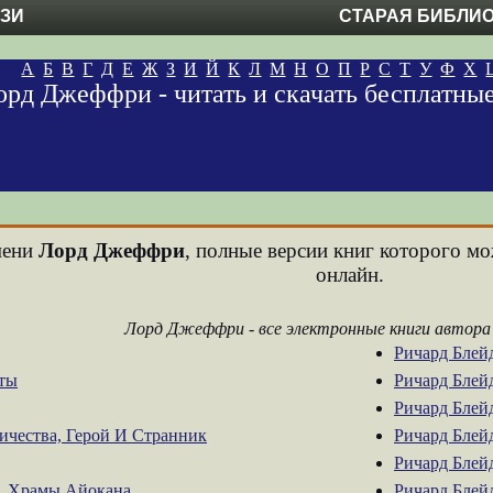
ЕЗИ
СТАРАЯ БИБЛИ
А
Б
В
Г
Д
Е
Ж
З
И
Й
К
Л
М
Н
О
П
Р
С
Т
У
Ф
Х
орд Джеффри - читать и скачать бесплатны
мени
Лорд Джеффри
, полные версии книг которого мо
онлайн.
Лорд Джеффри - все электронные книги автора
Ричард Блейд
ты
Ричард Блейд
Ричард Блейд
ичества, Герой И Странник
Ричард Блейд
Ричард Блей
9. Храмы Айокана
Ричард Блейд