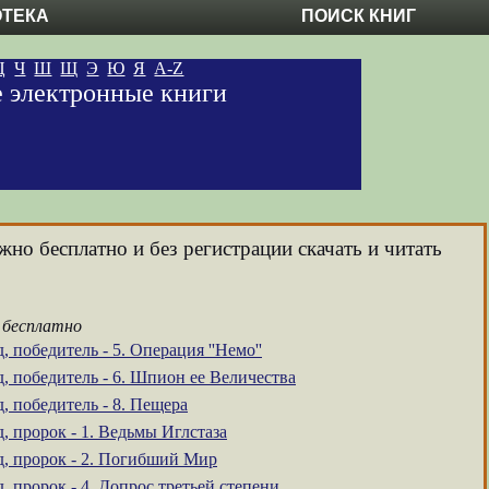
ОТЕКА
ПОИСК КНИГ
Ц
Ч
Ш
Щ
Э
Ю
Я
A-Z
е электронные книги
жно бесплатно и без регистрации скачать и читать
 бесплатно
, победитель - 5. Операция ''Немо''
, победитель - 6. Шпион ее Величества
, победитель - 8. Пещера
, пророк - 1. Ведьмы Иглстаза
д, пророк - 2. Погибший Мир
, пророк - 4. Допрос третьей степени