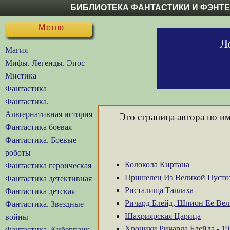
БИБЛИОТЕКА ФАНТАСТИКИ И ФЭНТ
Меню
Л
Магия
Мифы. Легенды. Эпос
Мистика
Фантастика
Фантастика.
Альтернативная история
Это страница автора по и
Фантастика боевая
Фантастика. Боевые
роботы
Колокола Киртана
Фантастика героическая
Пришелец Из Великой Пусто
Фантастика детективная
Ристалища Таллаха
Фантастика детская
Ричард Блейд, Шпион Ее Вел
Фантастика. Звездные
Шахриярская Царица
войны
Хроники Ричарда Блейда - 1
Фантастика. Киберпанк