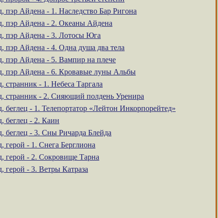
, пэр Айдена - 1. Наследство Бар Ригона
, пэр Айдена - 2. Океаны Айдена
, пэр Айдена - 3. Лотосы Юга
, пэр Айдена - 4. Одна душа два тела
, пэр Айдена - 5. Вампир на плече
д, пэр Айдена - 6. Кровавые луны Альбы
, странник - 1. Небеса Таргала
д, странник - 2. Сияющий полдень Уренира
, беглец - 1. Телепортатор «Лейтон Инкорпорейтед»
, беглец - 2. Каин
, беглец - 3. Сны Ричарда Блейда
, герой - 1. Снега Берглиона
, герой - 2. Сокровище Тарна
, герой - 3. Ветры Катраза