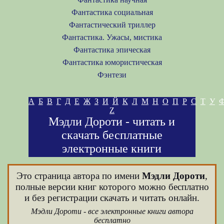
Фантастика социальная
Фантастический триллер
Фантастика. Ужасы, мистика
Фантастика эпическая
Фантастика юмористическая
Фэнтези
А
Б
В
Г
Д
Е
Ж
З
И
Й
К
Л
М
Н
О
П
Р
С
Т
У
Z
Мэдли Дороти - читать и
скачать бесплатные
электронные книги
Это страница автора по имени
Мэдли Дороти
,
полные версии книг которого можно бесплатно
и без регистрации скачать и читать онлайн.
Мэдли Дороти - все электронные книги автора
бесплатно