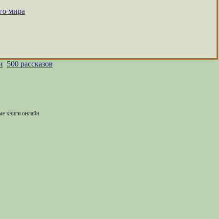
го мира
и
500 рассказов
ые книги онлайн