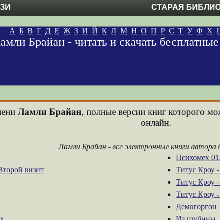
ЕЗИ
СТАРАЯ БИБЛИ
А
Б
В
Г
Д
Е
Ж
З
И
Й
К
Л
М
Н
О
П
Р
С
Т
У
Ф
Х
амли Брайан - читать и скачать бесплатны
имени
Ламли Брайан
, полные версии книг которого мо
онлайн.
Ламли Брайан - все электронные книги автора
Психомех 01
 Второй визит
Титус Кроу -
Титус Кроу -
Титус Кроу 
Демогоргон
ых
Из глубины