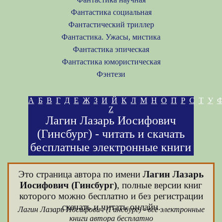
Фантастика социальная
Фантастический триллер
Фантастика. Ужасы, мистика
Фантастика эпическая
Фантастика юмористическая
Фэнтези
А
Б
В
Г
Д
Е
Ж
З
И
Й
К
Л
М
Н
О
П
Р
С
Т
У
Z
Лагин Лазарь Иосифович
(Гинсбург) - читать и скачать
бесплатные электронные книги
Это страница автора по имени
Лагин Лазарь
Иосифович (Гинсбург)
, полные версии книг
которого можно бесплатно и без регистрации
скачать и читать онлайн.
Лагин Лазарь Иосифович (Гинсбург) - все электронные
книги автора бесплатно