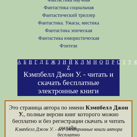
Фантастика социальная
Фантастический триллер
Фантастика. Ужасы, мистика
Фантастика эпическая
Фантастика юмористическая
Фэнтези
А
Б
В
Г
Д
Е
Ж
З
И
Й
К
Л
М
Н
О
П
Р
С
Т
У
Z
Кэмпбелл Джон У. - читать и
скачать бесплатные
электронные книги
Это страница автора по имени
Кэмпбелл Джон
У.
, полные версии книг которого можно
бесплатно и без регистрации скачать и читать
онлайн.
Кэмпбелл Джон У. - все электронные книги автора
бесплатно