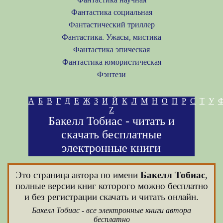
Фантастика социальная
Фантастический триллер
Фантастика. Ужасы, мистика
Фантастика эпическая
Фантастика юмористическая
Фэнтези
А
Б
В
Г
Д
Е
Ж
З
И
Й
К
Л
М
Н
О
П
Р
С
Т
У
Z
Бакелл Тобиас - читать и
скачать бесплатные
электронные книги
Это страница автора по имени
Бакелл Тобиас
,
полные версии книг которого можно бесплатно
и без регистрации скачать и читать онлайн.
Бакелл Тобиас - все электронные книги автора
бесплатно