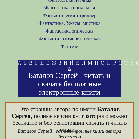
Фантастика социальная
Фантастический триллер
Фантастика. Ужасы, мистика
Фантастика эпическая
Фантастика юмористическая
Фэнтези
А
Б
В
Г
Д
Е
Ж
З
И
Й
К
Л
М
Н
О
П
Р
С
Т
У
Z
Баталов Сергей - читать и
скачать бесплатные
электронные книги
Это страница автора по имени
Баталов
Сергей
, полные версии книг которого можно
бесплатно и без регистрации скачать и читать
онлайн.
Баталов Сергей - все электронные книги автора
бесплатно