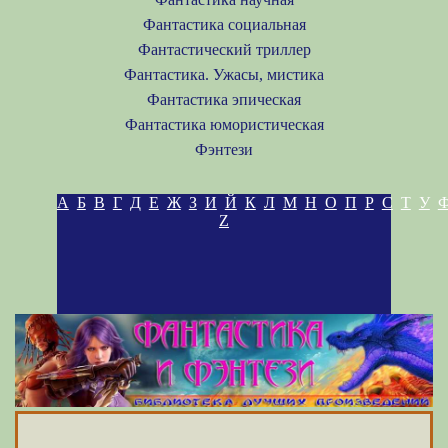
Фантастика социальная
Фантастический триллер
Фантастика. Ужасы, мистика
Фантастика эпическая
Фантастика юмористическая
Фэнтези
А
Б
В
Г
Д
Е
Ж
З
И
Й
К
Л
М
Н
О
П
Р
С
Т
У
Z