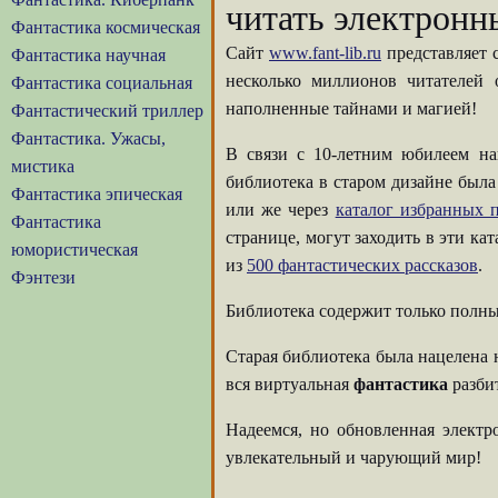
читать электронн
Фантастика космическая
Сайт
www.fant-lib.ru
представляет 
Фантастика научная
несколько миллионов читателей
Фантастика социальная
наполненные тайнами и магией!
Фантастический триллер
Фантастика. Ужасы,
В связи с 10-летним юбилеем на
мистика
библиотека в старом дизайне была
Фантастика эпическая
или же через
каталог избранных п
Фантастика
странице, могут заходить в эти ка
юмористическая
из
500 фантастических рассказов
.
Фэнтези
Библиотека содержит только полны
Старая библиотека была нацелена 
вся виртуальная
фантастика
разбит
Надеемся, но обновленная элект
увлекательный и чарующий мир!