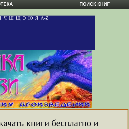
ОТЕКА
ПОИСК КНИГ
Ц
Ч
Ш
Щ
Э
Ю
Я
A-Z
качать книги бесплатно и