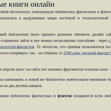
ые книги онлайн
собой бесплатную электронную библиотеку фантастики и фэнтези
 окунулись в выдуманные миры логичной и технологичной н
шей библиотеки было принято решение обновить дизайн сай
 сохранена: зайти в нее можно несколькими способами - через
с
исателей-фантастов
. Те читатели, кто привык пользоваться п
талоги напрямую: так - на сборник из
2500 книг научной фантас
е версии книг: на сайте нет никаких фрагментов платных книг 
на скачивание, в новой же библиотеке значительное внимание б
а на два десятка жанров.
ронная библиотека фантастики и
фэнтези
понравится всем люб