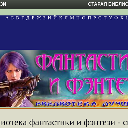
ЕЗИ
СТАРАЯ БИБЛИ
А
Б
В
Г
Д
Е
Ж
З
И
Й
К
Л
М
Н
О
П
Р
С
Т
У
Ф
Х
иотека фантастики и фэнтези - с