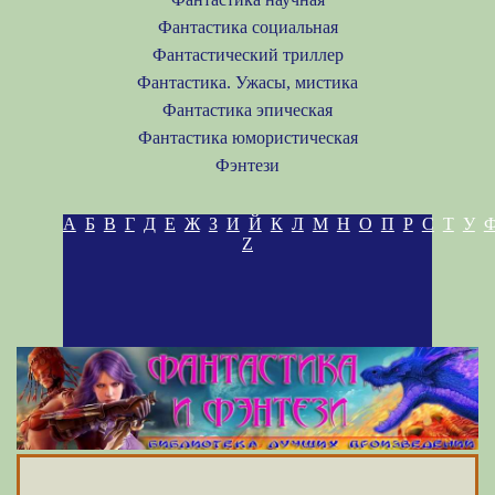
Фантастика социальная
Фантастический триллер
Фантастика. Ужасы, мистика
Фантастика эпическая
Фантастика юмористическая
Фэнтези
А
Б
В
Г
Д
Е
Ж
З
И
Й
К
Л
М
Н
О
П
Р
С
Т
У
Z