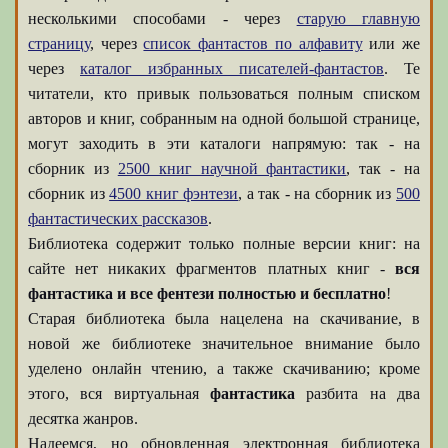
несколькими способами - через
старую главную
страницу
, через
список фантастов по алфавиту
или же
через
каталог избранных писателей-фантастов
. Те
читатели, кто привык пользоваться полным списком
авторов и книг, собранным на одной большой странице,
могут заходить в эти каталоги напрямую: так - на
сборник из
2500 книг научной фантастики
, так - на
сборник из
4500 книг фэнтези
, а так - на сборник из
500
фантастических рассказов
.
Библиотека содержит только полные версии книг: на
сайте нет никаких фрагментов платных книг -
вся
фантастика и все фентези полностью и бесплатно
!
Старая библиотека была нацелена на скачивание, в
новой же библиотеке значительное внимание было
уделено онлайн чтению, а также скачиванию; кроме
этого, вся виртуальная
фантастика
разбита на два
десятка жанров.
Надеемся, но обновленная электронная библиотека