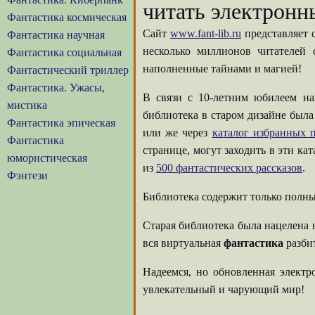
читать электронн
Фантастика космическая
Сайт
www.fant-lib.ru
представляет 
Фантастика научная
несколько миллионов читателей
Фантастика социальная
наполненные тайнами и магией!
Фантастический триллер
Фантастика. Ужасы,
В связи с 10-летним юбилеем на
мистика
библиотека в старом дизайне была
Фантастика эпическая
или же через
каталог избранных п
Фантастика
странице, могут заходить в эти ка
юмористическая
из
500 фантастических рассказов
.
Фэнтези
Библиотека содержит только полны
Старая библиотека была нацелена 
вся виртуальная
фантастика
разбит
Надеемся, но обновленная элект
увлекательный и чарующий мир!