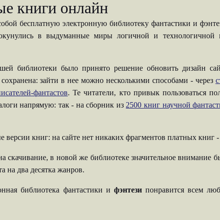
ые книги онлайн
собой бесплатную электронную библиотеку фантастики и фэнтези
 окунулись в выдуманные миры логичной и технологичной н
шей библиотеки было принято решение обновить дизайн сай
 сохранена: зайти в нее можно несколькими способами - через
с
исателей-фантастов
. Те читатели, кто привык пользоваться п
талоги напрямую: так - на сборник из
2500 книг научной фантас
е версии книг: на сайте нет никаких фрагментов платных книг 
на скачивание, в новой же библиотеке значительное внимание б
а на два десятка жанров.
ронная библиотека фантастики и
фэнтези
понравится всем люб