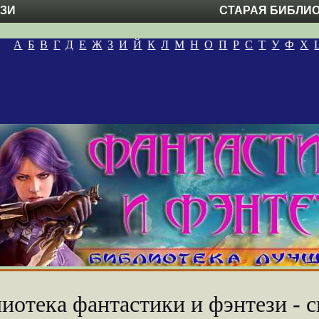
ЕЗИ
СТАРАЯ БИБЛИ
А
Б
В
Г
Д
Е
Ж
З
И
Й
К
Л
М
Н
О
П
Р
С
Т
У
Ф
Х
иотека фантастики и фэнтези - с