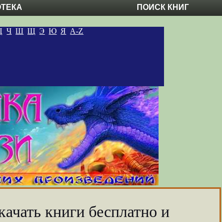
ОТЕКА
ПОИСК КНИГ
Ц
Ч
Ш
Щ
Э
Ю
Я
A-Z
качать книги бесплатно и