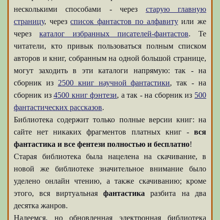
несколькими способами - через
старую главную
страницу
, через
список фантастов по алфавиту
или же
через
каталог избранных писателей-фантастов
. Те
читатели, кто привык пользоваться полным списком
авторов и книг, собранным на одной большой странице,
могут заходить в эти каталоги напрямую: так - на
сборник из
2500 книг научной фантастики
, так - на
сборник из
4500 книг фэнтези
, а так - на сборник из
500
фантастических рассказов
.
Библиотека содержит только полные версии книг: на
сайте нет никаких фрагментов платных книг -
вся
фантастика и все фентези полностью и бесплатно
!
Старая библиотека была нацелена на скачивание, в
новой же библиотеке значительное внимание было
уделено онлайн чтению, а также скачиванию; кроме
этого, вся виртуальная
фантастика
разбита на два
десятка жанров.
Надеемся, но обновленная электронная библиотека