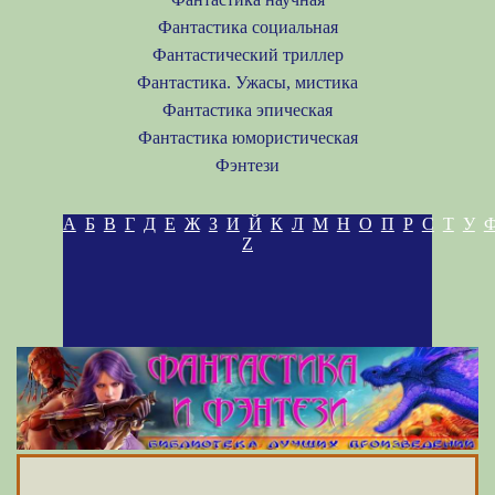
Фантастика социальная
Фантастический триллер
Фантастика. Ужасы, мистика
Фантастика эпическая
Фантастика юмористическая
Фэнтези
А
Б
В
Г
Д
Е
Ж
З
И
Й
К
Л
М
Н
О
П
Р
С
Т
У
Z