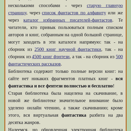
несколькими способами - через
старую главную
страницу
, через
список фантастов по алфавиту
или же
через
каталог избранных писателей-фантастов
. Те
читатели, кто привык пользоваться полным списком
авторов и книг, собранным на одной большой странице,
могут заходить в эти каталоги напрямую: так - на
сборник из
2500 книг научной фантастики
, так - на
сборник из
4500 книг фэнтези
, а так - на сборник из
500
фантастических рассказов
.
Библиотека содержит только полные версии книг: на
сайте нет никаких фрагментов платных книг -
вся
фантастика и все фентези полностью и бесплатно
!
Старая библиотека была нацелена на скачивание, в
новой же библиотеке значительное внимание было
уделено онлайн чтению, а также скачиванию; кроме
этого, вся виртуальная
фантастика
разбита на два
десятка жанров.
Надеемся, но обновленная электронная библиотека