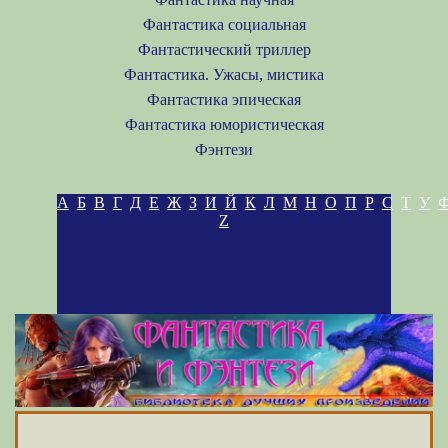
Фантастика социальная
Фантастический триллер
Фантастика. Ужасы, мистика
Фантастика эпическая
Фантастика юмористическая
Фэнтези
А
Б
В
Г
Д
Е
Ж
З
И
Й
К
Л
М
Н
О
П
Р
С
Т
У
Z