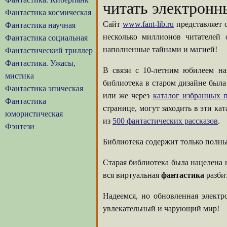
читать электронн
Фантастика космическая
Сайт
www.fant-lib.ru
представляет 
Фантастика научная
несколько миллионов читателей
Фантастика социальная
наполненные тайнами и магией!
Фантастический триллер
Фантастика. Ужасы,
В связи с 10-летним юбилеем на
мистика
библиотека в старом дизайне была
Фантастика эпическая
или же через
каталог избранных п
Фантастика
странице, могут заходить в эти ка
юмористическая
из
500 фантастических рассказов
.
Фэнтези
Библиотека содержит только полны
Старая библиотека была нацелена 
вся виртуальная
фантастика
разбит
Надеемся, но обновленная элект
увлекательный и чарующий мир!