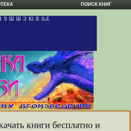
ОТЕКА
ПОИСК КНИГ
Ц
Ч
Ш
Щ
Э
Ю
Я
A-Z
качать книги бесплатно и