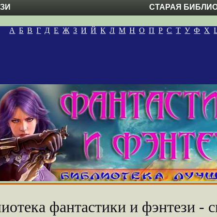
ЕЗИ
СТАРАЯ БИБЛИ
А
Б
В
Г
Д
Е
Ж
З
И
Й
К
Л
М
Н
О
П
Р
С
Т
У
Ф
Х
иотека фантастики и фэнтези - с