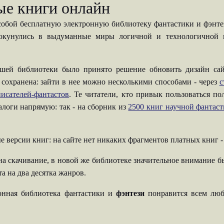
ые книги онлайн
собой бесплатную электронную библиотеку фантастики и фэнтези
 окунулись в выдуманные миры логичной и технологичной н
шей библиотеки было принято решение обновить дизайн сай
 сохранена: зайти в нее можно несколькими способами - через
с
исателей-фантастов
. Те читатели, кто привык пользоваться п
талоги напрямую: так - на сборник из
2500 книг научной фантас
е версии книг: на сайте нет никаких фрагментов платных книг 
на скачивание, в новой же библиотеке значительное внимание б
а на два десятка жанров.
ронная библиотека фантастики и
фэнтези
понравится всем люб