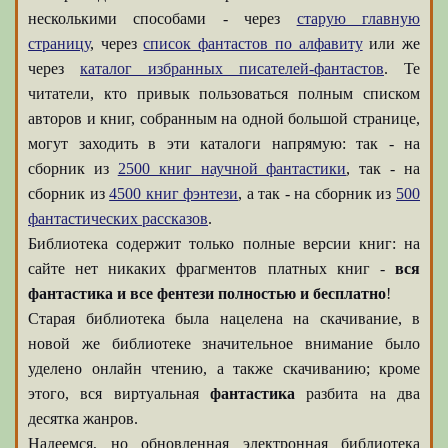
несколькими способами - через
старую главную
страницу
, через
список фантастов по алфавиту
или же
через
каталог избранных писателей-фантастов
. Те
читатели, кто привык пользоваться полным списком
авторов и книг, собранным на одной большой странице,
могут заходить в эти каталоги напрямую: так - на
сборник из
2500 книг научной фантастики
, так - на
сборник из
4500 книг фэнтези
, а так - на сборник из
500
фантастических рассказов
.
Библиотека содержит только полные версии книг: на
сайте нет никаких фрагментов платных книг -
вся
фантастика и все фентези полностью и бесплатно
!
Старая библиотека была нацелена на скачивание, в
новой же библиотеке значительное внимание было
уделено онлайн чтению, а также скачиванию; кроме
этого, вся виртуальная
фантастика
разбита на два
десятка жанров.
Надеемся, но обновленная электронная библиотека