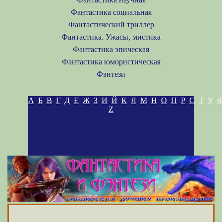
Фантастика социальная
Фантастический триллер
Фантастика. Ужасы, мистика
Фантастика эпическая
Фантастика юмористическая
Фэнтези
А
Б
В
Г
Д
Е
Ж
З
И
Й
К
Л
М
Н
О
П
Р
С
Т
У
Z