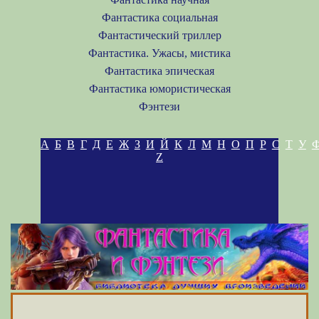
Фантастика социальная
Фантастический триллер
Фантастика. Ужасы, мистика
Фантастика эпическая
Фантастика юмористическая
Фэнтези
А
Б
В
Г
Д
Е
Ж
З
И
Й
К
Л
М
Н
О
П
Р
С
Т
У
Z