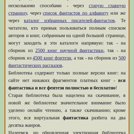
несколькими способами - через
старую главную
страницу
, через
список фантастов по алфавиту
или же
через
каталог избранных писателей-фантастов
. Те
читатели, кто привык пользоваться полным списком
авторов и книг, собранным на одной большой странице,
могут заходить в эти каталоги напрямую: так - на
сборник из
2500 книг научной фантастики
, так - на
сборник из
4500 книг фэнтези
, а так - на сборник из
500
фантастических рассказов
.
Библиотека содержит только полные версии книг: на
сайте нет никаких фрагментов платных книг -
вся
фантастика и все фентези полностью и бесплатно
!
Старая библиотека была нацелена на скачивание, в
новой же библиотеке значительное внимание было
уделено онлайн чтению, а также скачиванию; кроме
этого, вся виртуальная
фантастика
разбита на два
десятка жанров.
Надеемся, но обновленная электронная библиотека